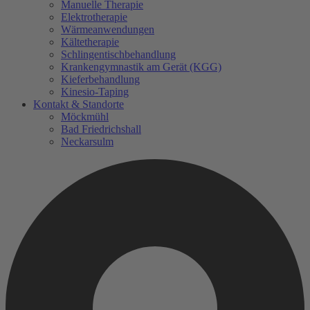
Manuelle Therapie
Elektrotherapie
Wärmeanwendungen
Kältetherapie
Schlingentischbehandlung
Krankengymnastik am Gerät (KGG)
Kieferbehandlung
Kinesio-Taping
Kontakt & Standorte
Möckmühl
Bad Friedrichshall
Neckarsulm