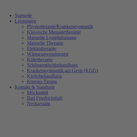
Startseite
Leistungen
Physiotherapie/Krankengymnastik
Klassische Massagetherapie
Manuelle Lymphdrainage
Manuelle Therapie
Elektrotherapie
Wärmeanwendungen
Kältetherapie
Schlingentischbehandlung
Krankengymnastik am Gerät (KGG)
Kieferbehandlung
Kinesio-Taping
Kontakt & Standorte
Möckmühl
Bad Friedrichshall
Neckarsulm