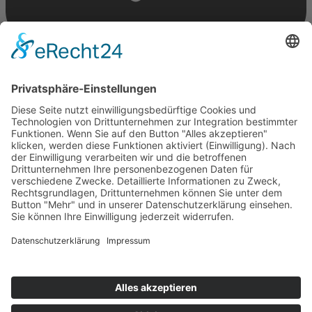
Termin vereinbaren
Erfahrung zahlt sich aus
Unsere Praxis besteht bereits seit weit über 10 Jahren, in welchen
wir unsere Erfahrung und Angebote stetig erweitert haben um Ihnen
als Patient das bestmögliche Ergebnis zu liefern.
Worauf warten Sie noch? Kommen Sie vorbei!
Impressum
Datenschutz
Tolle Behandlung. Vor allem Eva hat magische Hände😁 Gibt noch
Tipps und ist witzig. Fühle mich total wohl. Kann ich nur weiter
empfehlen.
E MP
Google Bewertung
Bin bei Herrn Heffele in den besten Händen!
Wolfgang Golder
Google Bewertung