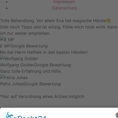
Impressum
Datenschutz
Tolle Behandlung. Vor allem Eva hat magische Hände😁
Gibt noch Tipps und ist witzig. Fühle mich total wohl. Kann
ich nur weiter empfehlen.
E MP
Google Bewertung
Bin bei Herrn Heffele in den besten Händen!
Wolfgang Golder
Google Bewertung
Ganz tolle Erfahrung und Hilfe
Petra Juhas
Google Bewertung
*Nur auf Verordnung eines Arztes möglich